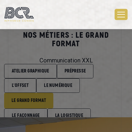
NOS MÉTIERS : LE GRAND
FORMAT
Communication XXL
ATELIER GRAPHIQUE
PRÉPRESSE
L'OFFSET
LE NUMÉRIQUE
LE GRAND FORMAT
LE FAÇONNAGE
LA LOGISTIQUE