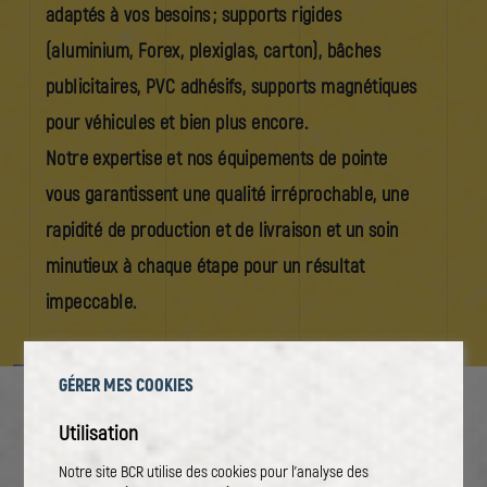
adaptés à vos besoins ; supports rigides
(aluminium, Forex, plexiglas, carton), bâches
publicitaires, PVC adhésifs, supports magnétiques
pour véhicules et bien plus encore.
Notre expertise et nos équipements de pointe
vous garantissent une qualité irréprochable, une
rapidité de production et de livraison et un soin
minutieux à chaque étape pour un résultat
impeccable.
GÉRER MES COOKIES
Utilisation
Notre site
BCR utilise des cookies pour l'analyse des