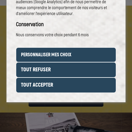
audiences (Google Analytics) afin de nous permettre de
mieux comprendre le comportement de nos visiteurs et
d'améliorer l'expérience utilisateur.
Conservation
Nous conservons votre choix pendant 6 mois
NOS RÉALISATIONS
PERSONNALISER MES CHOIX
Notre grande diversité de matériel et de
TOUT REFUSER
compétences permet une impression de haute
qualité sur de nombreux formats.
TOUT ACCEPTER
VOIR TOUTES LES RÉALISATIONS