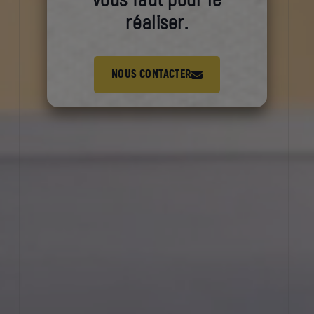
vous faut pour le
réaliser.
NOUS CONTACTER
05 62 67 77 08
deviseur@bcr-imprimeur.com