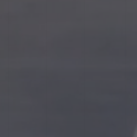
Zone Artisanale Lafourcade - 32 200 GIMONT
Présentation
L'histoire
L'équipe
Nos engagements
Savoir-faire
Conseiller
Imprimer
Façonner