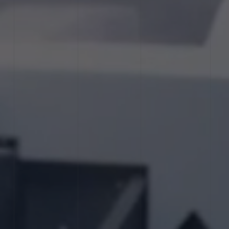
Nos métiers
Atelier graphique
Prépresse
L'offset
Le numérique
Le grand format
Le façonnage
La logistique
Réalisations
Actualités
Contact